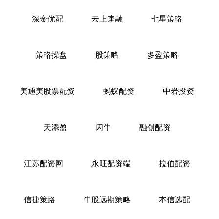
深金优配
云上速融
七星策略
策略操盘
股策略
多盈策略
美通美股票配资
蚂蚁配资
中岩投资
天添盈
闪牛
融创配资
江苏配资网
永旺配资端
拉伯配资
信捷策路
牛股远期策略
本信选配