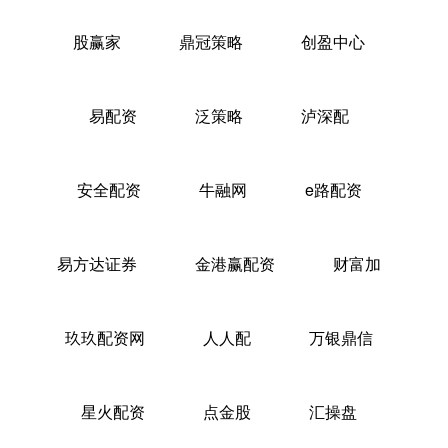
股赢家
鼎冠策略
创盈中心
易配资
泛策略
泸深配
安全配资
牛融网
e路配资
易方达证券
金港赢配资
财富加
玖玖配资网
人人配
万银鼎信
星火配资
点金股
汇操盘