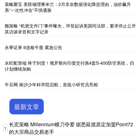
策略聚宝 美联储理事米兰：2月非农数据强化降息理由，油价飙升
系“一次性冲击”不惧通胀
顺策略 “机密文件门”事件曝光，拜登起诉美国司法部，要求停止公开
其访谈录音和文字记录
永華证券 6连板牛股 紧急公告
永旺配资端 终于到货！俄罗斯向印度交付第4套S-400防空系统，仍
计划继续加购
牛豆网 南沙少年科学院启航，首批小研究员亮相
最新文章
长宏策略 Millennium横刀夺爱 据悉延揽原定加盟Point72
1
的大宗商品交易老手