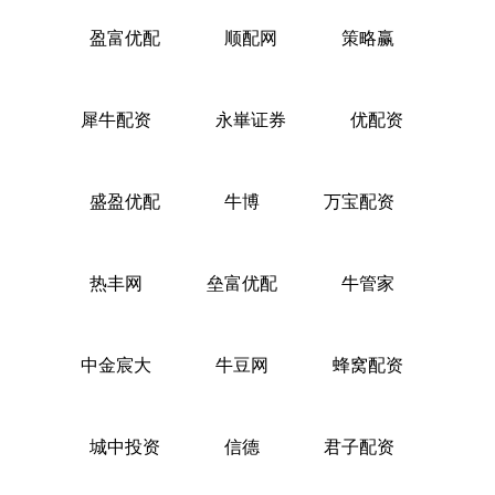
盈富优配
顺配网
策略赢
犀牛配资
永崋证券
优配资
盛盈优配
牛博
万宝配资
热丰网
垒富优配
牛管家
中金宸大
牛豆网
蜂窝配资
城中投资
信德
君子配资