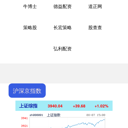
牛博士
德益配资
道正网
策略股
长宏策略
股查查
弘利配资
沪深京指数
上证综指
3940.04
+39.68
+1.02%