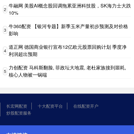
牛融网 美股AI概念股回调拖累亚洲科技股，SK海力士大跌
2
10%
牛360配资 【银河专题】新季玉米产量初步预测及对价格
3
影响
道正网 德国商业银行宣布12亿欧元股票回购计划 季度净
4
利润超出预期
力创配资 马科斯翻脸, 菲政坛大地震, 老杜家族接到噩耗,
5
核心人物被一锅端
长宏网配资
十大配资平台
在线配资开户
炒股配资服务