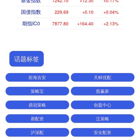
基金指数
7242.10
+12.30
+0.17%
国债指数
229.69
+0.10
+0.04%
期指IC0
7877.80
+164.40
+2.13%
话题标签
前海吉安
天鲜优配
策略宝
股赢家
鼎冠策略
创盈中心
易配资
泛策略
泸深配
安全配资