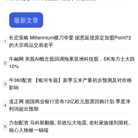
最新文章
长宏策略 Millennium横刀夺爱 据悉延揽原定加盟Point72
1
的大宗商品交易老手
牛融网 美股AI概念股回调拖累亚洲科技股，SK海力士大跌
2
10%
牛360配资 【银河专题】新季玉米产量初步预测及对价格
3
影响
道正网 德国商业银行宣布12亿欧元股票回购计划 季度净
4
利润超出预期
力创配资 马科斯翻脸, 菲政坛大地震, 老杜家族接到噩耗,
5
核心人物被一锅端