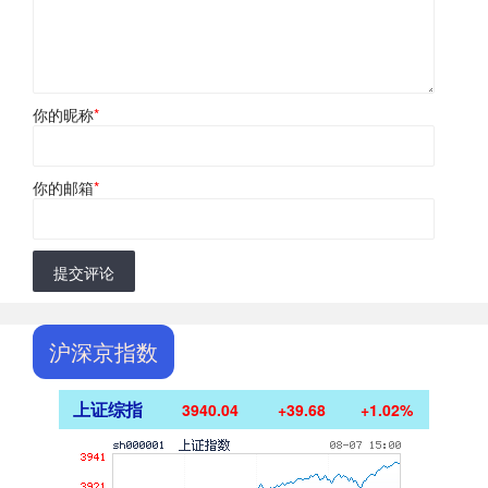
你的昵称
*
你的邮箱
*
提交评论
沪深京指数
上证综指
3940.04
+39.68
+1.02%