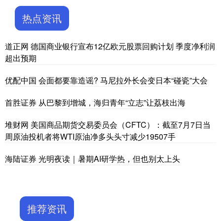
热点资讯
道正网 德国商业银行宣布12亿欧元股票回购计划 季度净利润
超出预期
优配中国 会面都要靠造谣? 马尼拉外长会变日本“碰瓷”大会
首胜证券 从巴黎到增城，海归青年“立志”让荔枝出海
堆财网 美国商品期货交易委员会（CFTC）：截至7月7日当
周原油投机者将WTI原油净多头头寸减少19507手
海陆证券 光明夜读｜暑期AI研学热，但也别太上头
推荐资讯