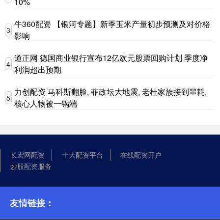
10%
牛360配资 【银河专题】新季玉米产量初步预测及对价格
3
影响
道正网 德国商业银行宣布12亿欧元股票回购计划 季度净
4
利润超出预期
力创配资 马科斯翻脸, 菲政坛大地震, 老杜家族接到噩耗,
5
核心人物被一锅端
长宏网配资
十大配资平台
在线配资开户
炒股配资服务
友情链接：