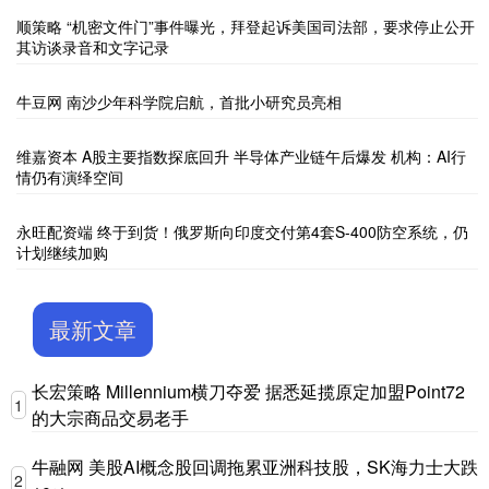
顺策略 “机密文件门”事件曝光，拜登起诉美国司法部，要求停止公开
其访谈录音和文字记录
牛豆网 南沙少年科学院启航，首批小研究员亮相
维嘉资本 A股主要指数探底回升 半导体产业链午后爆发 机构：AI行
情仍有演绎空间
永旺配资端 终于到货！俄罗斯向印度交付第4套S-400防空系统，仍
计划继续加购
最新文章
长宏策略 Millennium横刀夺爱 据悉延揽原定加盟Point72
1
的大宗商品交易老手
牛融网 美股AI概念股回调拖累亚洲科技股，SK海力士大跌
2