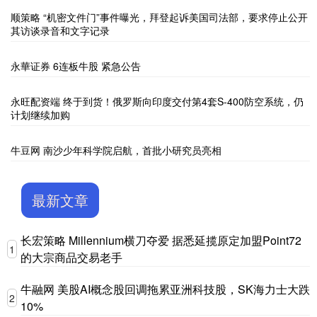
顺策略 “机密文件门”事件曝光，拜登起诉美国司法部，要求停止公开
其访谈录音和文字记录
永華证券 6连板牛股 紧急公告
永旺配资端 终于到货！俄罗斯向印度交付第4套S-400防空系统，仍
计划继续加购
牛豆网 南沙少年科学院启航，首批小研究员亮相
最新文章
长宏策略 Millennium横刀夺爱 据悉延揽原定加盟Point72
1
的大宗商品交易老手
牛融网 美股AI概念股回调拖累亚洲科技股，SK海力士大跌
2
10%