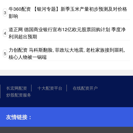
牛360配资 【银河专题】新季玉米产量初步预测及对价格
3
影响
道正网 德国商业银行宣布12亿欧元股票回购计划 季度净
4
利润超出预期
力创配资 马科斯翻脸, 菲政坛大地震, 老杜家族接到噩耗,
5
核心人物被一锅端
长宏网配资
十大配资平台
在线配资开户
炒股配资服务
友情链接：