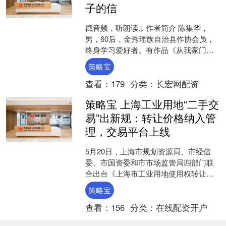
子的信
戳音频，听朗读↓ 作者简介 陈集华，
男，60后，金秀瑶族自治县作协会员，
终身学习爱好者。有作品《从我家门到
新国门》参加来宾市“工行杯-我和我的祖
策略宝
国”征文大赛，获....
查看：
179
分类：
长宏网配资
策略宝 上海工业用地“二手交
易”出新规：转让价格纳入管
理，交易平台上线
5月20日，上海市规划资源局、市经信
委、市国资委和市市场监管局四部门联
合出台《上海市工业用地使用权转让、
出租、抵押二级市场管理办法（试
策略宝
行）》，这意味着成为全国首....
查看：
156
分类：
在线配资开户