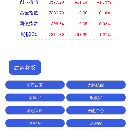
创业板指
3577.20
+61.64
+1.75%
基金指数
7236.70
+6.90
+0.10%
国债指数
229.64
+0.05
+0.02%
期指IC0
7811.60
+98.20
+1.27%
话题标签
前海吉安
天鲜优配
策略宝
股赢家
鼎冠策略
创盈中心
易配资
泸深配