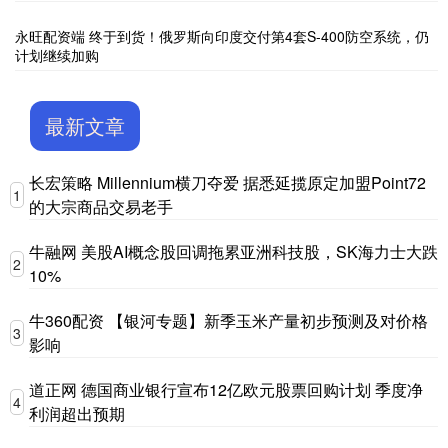
永旺配资端 终于到货！俄罗斯向印度交付第4套S-400防空系统，仍
计划继续加购
最新文章
长宏策略 Millennium横刀夺爱 据悉延揽原定加盟Point72
1
的大宗商品交易老手
牛融网 美股AI概念股回调拖累亚洲科技股，SK海力士大跌
2
10%
牛360配资 【银河专题】新季玉米产量初步预测及对价格
3
影响
道正网 德国商业银行宣布12亿欧元股票回购计划 季度净
4
利润超出预期