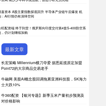
维嘉资本 A股主要指数探底回升 半导体产业链午后爆发 机
构：AI行情仍有演绎空间
永旺配资端 终于到货！俄罗斯向印度交付第4套S-400防空系
统，仍计划继续加购
最新文章
长宏策略 Millennium横刀夺爱 据悉延揽原定加盟
Point72的大宗商品交易老手
牛融网 美股AI概念股回调拖累亚洲科技股，SK海力
士大跌10%
牛360配资 【银河专题】新季玉米产量初步预测及
对价格影响