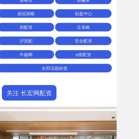
鼎冠策略
创盈中心
易配资
泛策略
泸深配
安全配资
牛融网
e路配资
全部话题标签
关注 长宏网配资