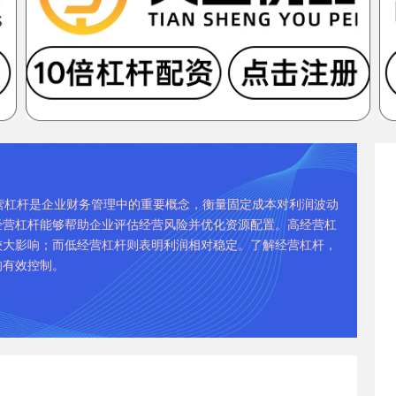
经营杠杆是企业财务管理中的重要概念，衡量固定成本对利润波动
经营杠杆能够帮助企业评估经营风险并优化资源配置。高经营杠
较大影响；而低经营杠杆则表明利润相对稳定。了解经营杠杆，
的有效控制。