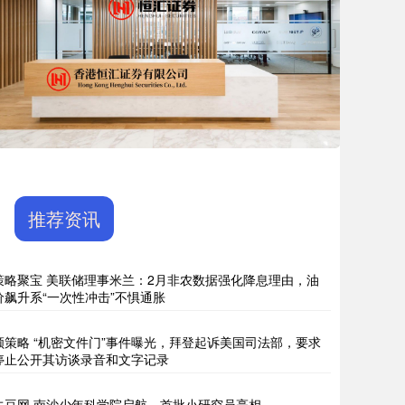
推荐资讯
策略聚宝 美联储理事米兰：2月非农数据强化降息理由，油
价飙升系“一次性冲击”不惧通胀
顺策略 “机密文件门”事件曝光，拜登起诉美国司法部，要求
停止公开其访谈录音和文字记录
牛豆网 南沙少年科学院启航，首批小研究员亮相