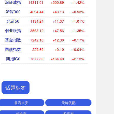
深证成指
14311.01
+200.89
+1.42%
沪深300
4694.44
+43.13
+0.93%
北证50
1134.24
+11.37
+1.01%
创业板指
3563.12
+47.56
+1.35%
基金指数
7242.10
+12.30
+0.17%
国债指数
229.69
+0.10
+0.04%
期指IC0
7877.80
+164.40
+2.13%
话题标签
前海吉安
天鲜优配
策略宝
股赢家