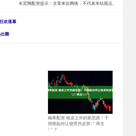
长宏网配资提示：文章来自网络，不代表本站观点。
狂欢落幕
热出圈
楠希配资 植皮之外的新思路！干
细胞如何让烧烫伤皮肤\＂再生
\＂？