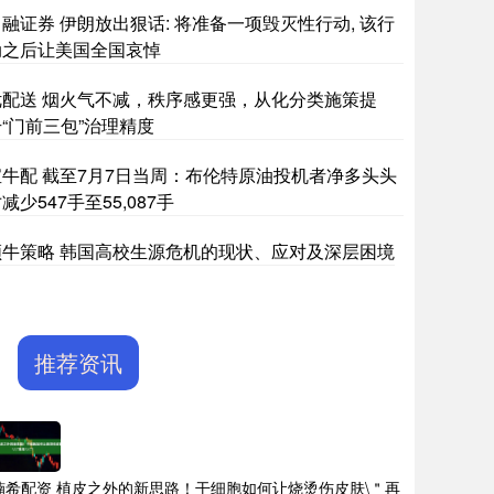
融证券 伊朗放出狠话: 将准备一项毁灭性行动, 该行
动之后让美国全国哀悼
优配送 烟火气不减，秩序感更强，从化分类施策提
“门前三包”治理精度
宝牛配 截至7月7日当周：布伦特原油投机者净多头头
减少547手至55,087手
领牛策略 韩国高校生源危机的现状、应对及深层困境
推荐资讯
楠希配资 植皮之外的新思路！干细胞如何让烧烫伤皮肤\＂再