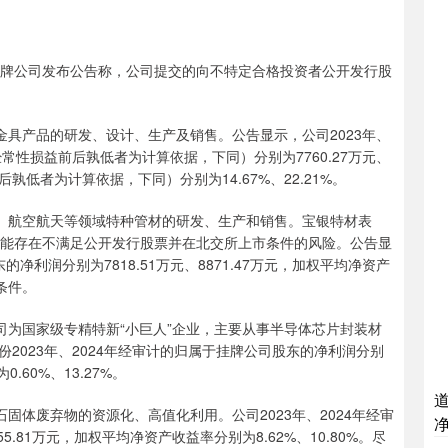
挂牌公司发布公告称，公司提交的向不特定合格投资者公开发行股
金具产品的研发、设计、生产及销售。公告显示，公司2023年、
常性损益前后孰低者为计算依据，下同）分别为7760.27万元、
孰低者为计算依据，下同）分别为14.67%、22.21%。
电、航空航天等领域特种管材的研发、生产和销售。宝银特材表
可能存在不满足公开发行股票并在北交所上市条件的风险。公告显
的净利润分别为7818.51万元、8871.47万元，加权平均净资产
条件。
司为国家级专精特新“小巨人”企业，主要从事半导体芯片封装材
2023年、2024年经审计的归属于挂牌公司股东的净利润分别
.60%、13.27%。
固体废弃物的资源化、高值化利用。公司2023年、2024年经审
5.81万元，加权平均净资产收益率分别为8.62%、10.80%。尽