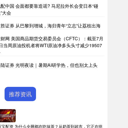
优配中国 会面都要靠造谣? 马尼拉外长会变日本“碰
”大会
首胜证券 从巴黎到增城，海归青年“立志”让荔枝出海
堆财网 美国商品期货交易委员会（CFTC）：截至7月
日当周原油投机者将WTI原油净多头头寸减少19507
手
海陆证券 光明夜读｜暑期AI研学热，但也别太上头
推荐资讯
万宝配资 为什么全网都在吃抹茶？从奶茶到超市，它正在统