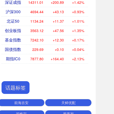
深证成指
14311.01
+200.89
+1.42%
沪深300
4694.44
+43.13
+0.93%
北证50
1134.24
+11.37
+1.01%
创业板指
3563.12
+47.56
+1.35%
基金指数
7242.10
+12.30
+0.17%
国债指数
229.69
+0.10
+0.04%
期指IC0
7877.80
+164.40
+2.13%
话题标签
前海吉安
天鲜优配
策略宝
股赢家