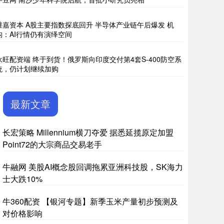
维嘉资本 A股主要指数探底回升 半导体产业链午后爆发 机
构：AI行情仍有演绎空间
永旺配资端 终于到货！俄罗斯向印度交付第4套S-400防空系
统，仍计划继续加购
最新文章
长宏策略 Millennium横刀夺爱 据悉延揽原定加盟
Point72的大宗商品交易老手
牛融网 美股AI概念股回调拖累亚洲科技股，SK海力
士大跌10%
牛360配资 【银河专题】新季玉米产量初步预测及
对价格影响