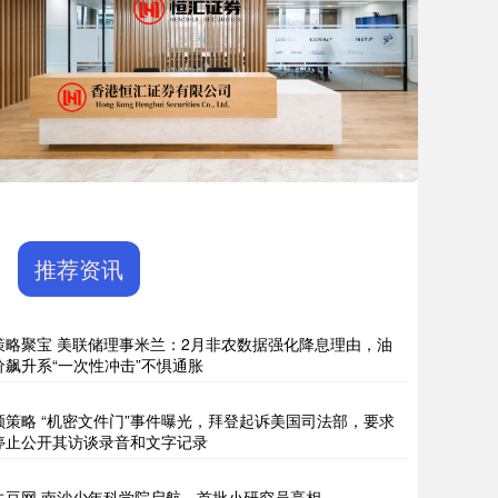
推荐资讯
策略聚宝 美联储理事米兰：2月非农数据强化降息理由，油
价飙升系“一次性冲击”不惧通胀
顺策略 “机密文件门”事件曝光，拜登起诉美国司法部，要求
停止公开其访谈录音和文字记录
牛豆网 南沙少年科学院启航，首批小研究员亮相