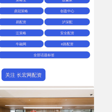
鼎冠策略
创盈中心
易配资
泸深配
泛策略
安全配资
牛融网
e路配资
全部话题标签
关注 长宏网配资