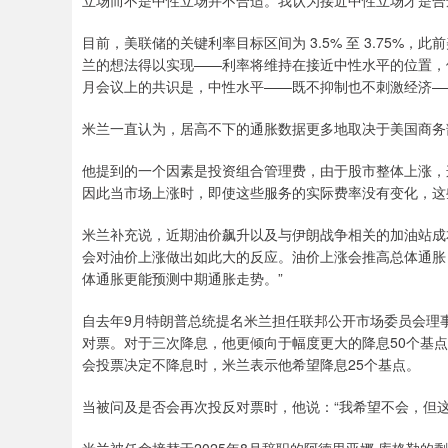
立场而不是中性立场并不合适。我认为接近中性立场才是合
目前，美联储的关键利率目标区间为 3.5% 至 3.75%，此
兰的想法得以实现——利率将维持在接近中性水平的位置，
月会议上的共识是，中性水平——既不抑制也不刺激经济——
米兰一直认为，居高不下的通胀数据更多地取决于美国商务
他提到的一个因素是投资组合管理费，由于股市整体上涨，
因此当市场上涨时，即使这些服务的实际费率没有变化，这
米兰补充说，近期油价飙升以及与伊朗战争相关的加油站成
会对油价上涨做出如此大的反应。油价上涨会推高总体通胀
体通胀更能预测中期通胀走势。”
自去年9月特朗普总统提名米兰担任联邦公开市场委员会理
对票。对于三次降息，他更倾向于幅度更大的降息50个基点
会投票决定不降息时，米兰表示他希望降息25个基点。
当被问及是否会再次投反对票时，他说：“我希望不会，但