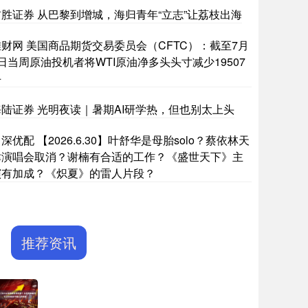
首胜证券 从巴黎到增城，海归青年“立志”让荔枝出海
堆财网 美国商品期货交易委员会（CFTC）：截至7月
日当周原油投机者将WTI原油净多头头寸减少19507
手
海陆证券 光明夜读｜暑期AI研学热，但也别太上头
深优配 【2026.6.30】叶舒华是母胎solo？蔡依林天
津演唱会取消？谢楠有合适的工作？《盛世天下》主
演有加成？《炽夏》的雷人片段？
推荐资讯