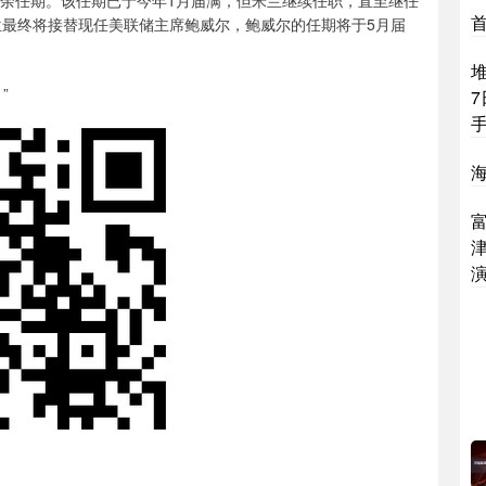
的剩余任期。该任期已于今年1月届满，但米兰继续任职，直至继任
位最终将接替现任美联储主席鲍威尔，鲍威尔的任期将于5月届
”
7
富