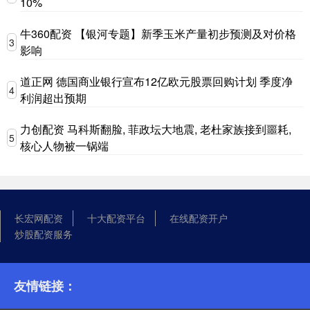
10%
牛360配资 【银河专题】新季玉米产量初步预测及对价格
3
影响
道正网 德国商业银行宣布12亿欧元股票回购计划 季度净
4
利润超出预期
力创配资 马科斯翻脸, 菲政坛大地震, 老杜家族接到噩耗,
5
核心人物被一锅端
长宏网配资
十大配资平台
在线配资开户
炒股配资服务
友情链接：