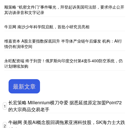
顺策略 “机密文件门”事件曝光，拜登起诉美国司法部，要求停止公开
其访谈录音和文字记录
牛豆网 南沙少年科学院启航，首批小研究员亮相
维嘉资本 A股主要指数探底回升 半导体产业链午后爆发 机构：AI行
情仍有演绎空间
永旺配资端 终于到货！俄罗斯向印度交付第4套S-400防空系统，仍
计划继续加购
最新文章
长宏策略 Millennium横刀夺爱 据悉延揽原定加盟Point72
1
的大宗商品交易老手
牛融网 美股AI概念股回调拖累亚洲科技股，SK海力士大跌
2