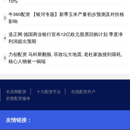
10%
牛360配资 【银河专题】新季玉米产量初步预测及对价格
3
影响
道正网 德国商业银行宣布12亿欧元股票回购计划 季度净
4
利润超出预期
力创配资 马科斯翻脸, 菲政坛大地震, 老杜家族接到噩耗,
5
核心人物被一锅端
长宏网配资
十大配资平台
在线配资开户
炒股配资服务
友情链接：