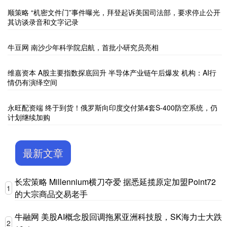
顺策略 “机密文件门”事件曝光，拜登起诉美国司法部，要求停止公开
其访谈录音和文字记录
牛豆网 南沙少年科学院启航，首批小研究员亮相
维嘉资本 A股主要指数探底回升 半导体产业链午后爆发 机构：AI行
情仍有演绎空间
永旺配资端 终于到货！俄罗斯向印度交付第4套S-400防空系统，仍
计划继续加购
最新文章
长宏策略 Millennium横刀夺爱 据悉延揽原定加盟Point72
1
的大宗商品交易老手
牛融网 美股AI概念股回调拖累亚洲科技股，SK海力士大跌
2