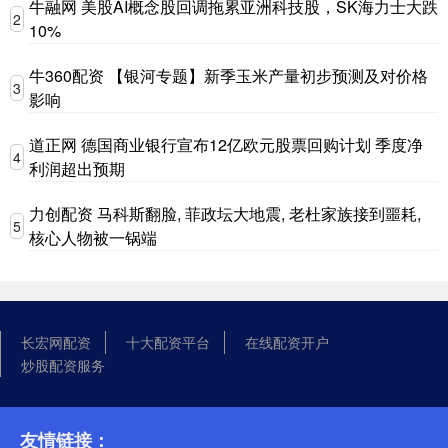
牛融网 美股AI概念股回调拖累亚洲科技股，SK海力士大跌
2
10%
牛360配资 【银河专题】新季玉米产量初步预测及对价格
3
影响
道正网 德国商业银行宣布12亿欧元股票回购计划 季度净
4
利润超出预期
力创配资 马科斯翻脸, 菲政坛大地震, 老杜家族接到噩耗,
5
核心人物被一锅端
长宏网配资
十大配资平台
在线配资开户
炒股配资服务
友情链接：