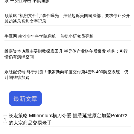
系“一次性冲击”不惧通胀
顺策略 “机密文件门”事件曝光，拜登起诉美国司法部，要求停止公开
其访谈录音和文字记录
牛豆网 南沙少年科学院启航，首批小研究员亮相
维嘉资本 A股主要指数探底回升 半导体产业链午后爆发 机构：AI行
情仍有演绎空间
永旺配资端 终于到货！俄罗斯向印度交付第4套S-400防空系统，仍
计划继续加购
最新文章
长宏策略 Millennium横刀夺爱 据悉延揽原定加盟Point72
1
的大宗商品交易老手