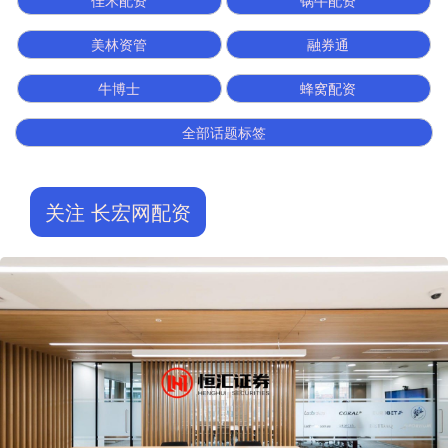
佳禾配资
锅牛配资
美林资管
融券通
牛博士
蜂窝配资
全部话题标签
关注 长宏网配资