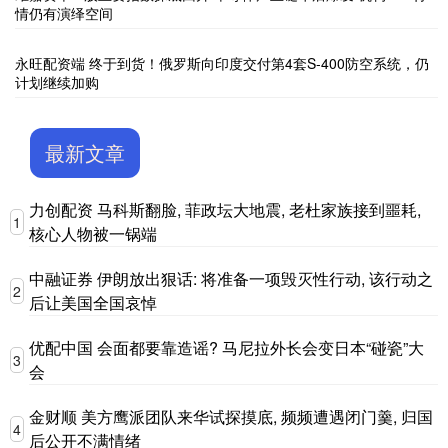
情仍有演绎空间
永旺配资端 终于到货！俄罗斯向印度交付第4套S-400防空系统，仍
计划继续加购
最新文章
力创配资 马科斯翻脸, 菲政坛大地震, 老杜家族接到噩耗,
1
核心人物被一锅端
中融证券 伊朗放出狠话: 将准备一项毁灭性行动, 该行动之
2
后让美国全国哀悼
优配中国 会面都要靠造谣? 马尼拉外长会变日本“碰瓷”大
3
会
金财顺 美方鹰派团队来华试探摸底, 频频遭遇闭门羹, 归国
4
后公开不满情绪