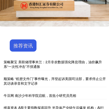
推荐资讯
策略聚宝 美联储理事米兰：2月非农数据强化降息理由，油价飙升
系“一次性冲击”不惧通胀
顺策略 “机密文件门”事件曝光，拜登起诉美国司法部，要求停止公开
其访谈录音和文字记录
牛豆网 南沙少年科学院启航，首批小研究员亮相
维嘉资本 A股主要指数探底回升 半导体产业链午后爆发 机构：AI行