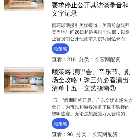
要求停止公开其访谈录音和
文字记录
据环球网援引美媒报道，美国前总统拜
登当地时间26日起诉美国司法部，以阻
止官员们公开他此前为撰写回忆录而接
受访谈的录音和文字记录。 报道称，拜
顺策略
登的律师指控美司法部....
查看：
216
分类：
长宏网配资
顺策略 演唱会、音乐节、剧
场全攻略！珠三角必看演出
清单丨五一文艺指南③
“五一”假期即将开启。广东文娱市场火力
全开，为市民和游客准备了目不暇接的
视听盛宴。无论是想感受万人合唱的演
唱会热潮，还是想在山水间享受惬意的
顺策略
音乐节，抑或是走进剧....
查看：
96
分类：
长宏网配资