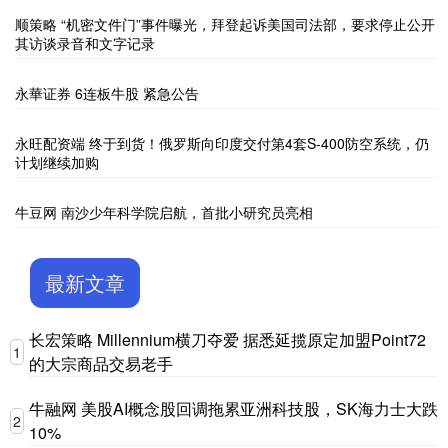
顺策略 “机密文件门”事件曝光，拜登起诉美国司法部，要求停止公开
其访谈录音和文字记录
永華证券 6连板牛股 紧急公告
永旺配资端 终于到货！俄罗斯向印度交付第4套S-400防空系统，仍
计划继续加购
牛豆网 南沙少年科学院启航，首批小研究员亮相
最新文章
长宏策略 Millennium横刀夺爱 据悉延揽原定加盟Point72
1
的大宗商品交易老手
牛融网 美股AI概念股回调拖累亚洲科技股，SK海力士大跌
2
10%