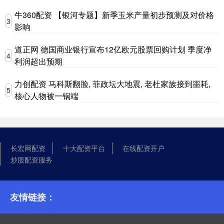
牛360配资 【银河专题】新季玉米产量初步预测及对价格
3
影响
道正网 德国商业银行宣布12亿欧元股票回购计划 季度净
4
利润超出预期
力创配资 马科斯翻脸, 菲政坛大地震, 老杜家族接到噩耗,
5
核心人物被一锅端
长宏网配资
十大配资平台
在线配资开户
炒股配资服务
友情链接：