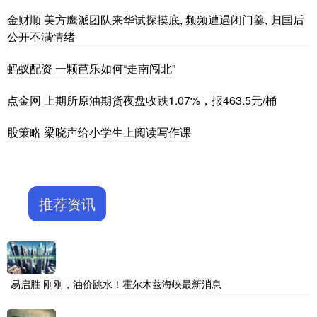
金财顺 美方鹰派团队来华试探摸底, 频频遭遇闭门羹, 归国后
公开不满情绪
蚂蚁配资 一颗芭乐如何“走南闯北”
点金网 上期所原油期货夜盘收跌1.07%，报463.5元/桶
股策略 梁晓声给小学生上阅读写作课
推荐资讯
易启胜 刚刚，油价跳水！霍尔木兹海峡最新消息