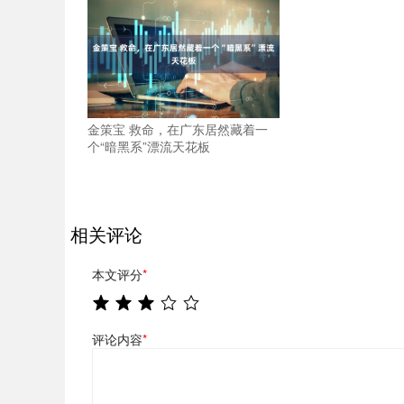
金策宝 救命，在广东居然藏着一
个“暗黑系”漂流天花板
相关评论
本文评分
*
评论内容
*