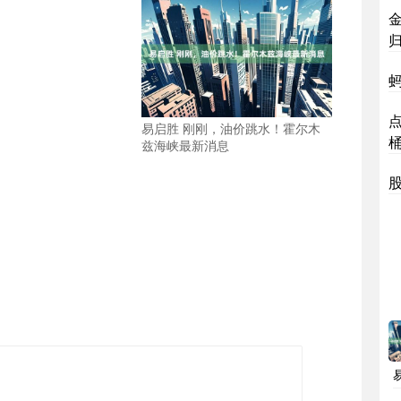
蚂
点
易启胜 刚刚，油价跳水！霍尔木
兹海峡最新消息