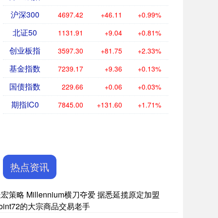
沪深300
4697.42
+46.11
+0.99%
北证50
1131.91
+9.04
+0.81%
创业板指
3597.30
+81.75
+2.33%
基金指数
7239.17
+9.36
+0.13%
国债指数
229.66
+0.06
+0.03%
期指IC0
7845.00
+131.60
+1.71%
热点资讯
宏策略 Millennium横刀夺爱 据悉延揽原定加盟
oint72的大宗商品交易老手