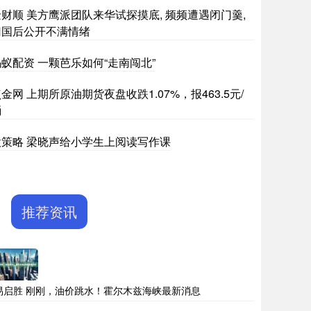
金财顺 美方鹰派团队来华试探摸底, 频频遭遇闭门羹,
归国后公开不满情绪
蚁配资 一颗芭乐如何“走南闯北”
金网 上期所原油期货夜盘收跌1.07%，报463.5元/
桶
股策略 梁晓声给小学生上阅读写作课
推荐资讯
易启胜 刚刚，油价跳水！霍尔木兹海峡最新消息