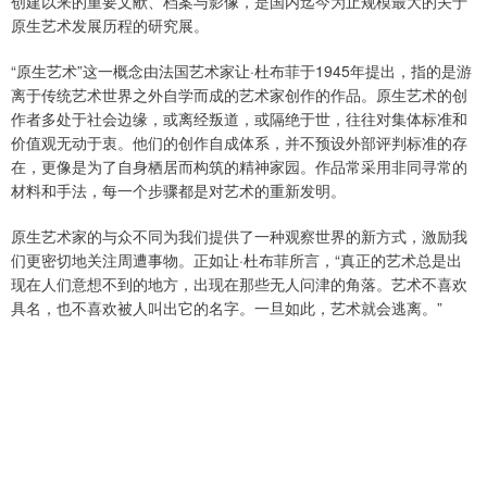
创建以来的重要文献、档案与影像，是国内迄今为止规模最大的关于
原生艺术发展历程的研究展。
“原生艺术”这一概念由法国艺术家让·杜布菲于1945年提出，指的是游
离于传统艺术世界之外自学而成的艺术家创作的作品。原生艺术的创
作者多处于社会边缘，或离经叛道，或隔绝于世，往往对集体标准和
价值观无动于衷。他们的创作自成体系，并不预设外部评判标准的存
在，更像是为了自身栖居而构筑的精神家园。作品常采用非同寻常的
材料和手法，每一个步骤都是对艺术的重新发明。
原生艺术家的与众不同为我们提供了一种观察世界的新方式，激励我
们更密切地关注周遭事物。正如让·杜布菲所言，“真正的艺术总是出
现在人们意想不到的地方，出现在那些无人问津的角落。艺术不喜欢
具名，也不喜欢被人叫出它的名字。一旦如此，艺术就会逃离。”