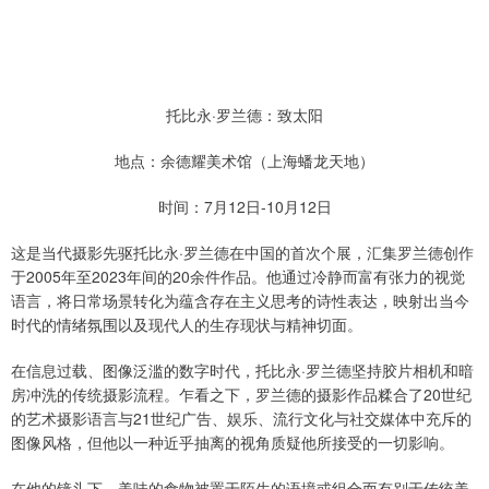
托比永·罗兰德：致太阳
地点：余德耀美术馆（上海蟠龙天地）
时间：7月12日-10月12日
这是当代摄影先驱托比永·罗兰德在中国的首次个展，汇集罗兰德创作
于2005年至2023年间的20余件作品。他通过冷静而富有张力的视觉
语言，将日常场景转化为蕴含存在主义思考的诗性表达，映射出当今
时代的情绪氛围以及现代人的生存现状与精神切面。
在信息过载、图像泛滥的数字时代，托比永·罗兰德坚持胶片相机和暗
房冲洗的传统摄影流程。乍看之下，罗兰德的摄影作品糅合了20世纪
的艺术摄影语言与21世纪广告、娱乐、流行文化与社交媒体中充斥的
图像风格，但他以一种近乎抽离的视角质疑他所接受的一切影响。
在他的镜头下，美味的食物被置于陌生的语境或组合而有别于传统美