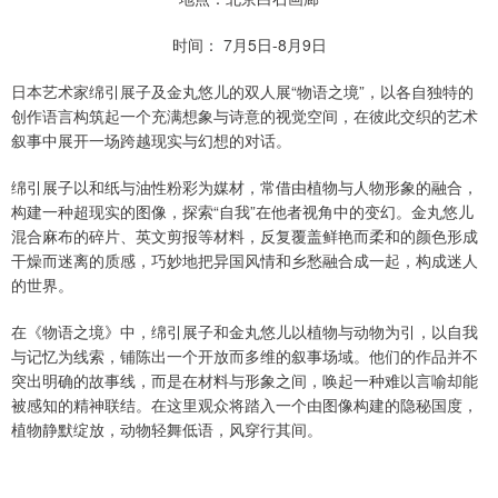
时间： 7月5日-8月9日
日本艺术家绵引展子及金丸悠儿的双人展“物语之境”，以各自独特的
创作语言构筑起一个充满想象与诗意的视觉空间，在彼此交织的艺术
叙事中展开一场跨越现实与幻想的对话。
绵引展子以和纸与油性粉彩为媒材，常借由植物与人物形象的融合，
构建一种超现实的图像，探索“自我”在他者视角中的变幻。金丸悠儿
混合麻布的碎片、英文剪报等材料，反复覆盖鲜艳而柔和的颜色形成
干燥而迷离的质感，巧妙地把异国风情和乡愁融合成一起，构成迷人
的世界。
在《物语之境》中，绵引展子和金丸悠儿以植物与动物为引，以自我
与记忆为线索，铺陈出一个开放而多维的叙事场域。他们的作品并不
突出明确的故事线，而是在材料与形象之间，唤起一种难以言喻却能
被感知的精神联结。在这里观众将踏入一个由图像构建的隐秘国度，
植物静默绽放，动物轻舞低语，风穿行其间。