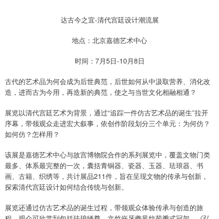
达古今之宜-清代宫廷设计潮流展
地点：北京嘉德艺术中心
时间：7月5日-10月8日
古代的艺术品为何会成为后世典范，后世如何从中汲取营养、消化改
造，进而古为今用，再造新的典范，使之与当世文化相融相通？
展览以清代宫廷艺术为背景，通过“追踪一件仿古艺术品的诞生”拉开
序幕，带领观众走进宏大叙事，依创作阶段划分三个单元：为何仿？
如何仿？怎样用？
该展是嘉德艺术中心与故宫博物院合作的系列展览中，覆盖文物门类
最多、体系最完整的一次，囊括青铜器、瓷器、玉器、珐琅器、书
画、古籍、织绣等，共计展品211件，旨在呈现文物的传承与创新，
探索清代宫廷设计如何结合传统与创新。
展览还通过仿古艺术品的诞生过程，带领观众体验传承与创造的旅
程，观众可欣赏到包括珐琅牺尊、文竹嵌牙夔凤纹菊瓣式冠架、《弘