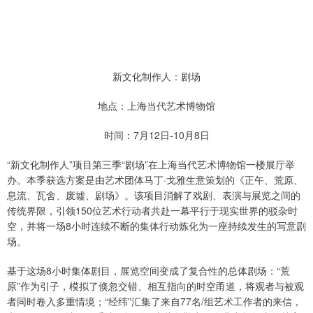
新文化制作人：剧场
地点：上海当代艺术博物馆
时间：7月12日-10月8日
“新文化制作人”项目第三季“剧场”在上海当代艺术博物馆一楼展厅举
办。本季获选方案是由艺术团体马丁·戈雅生意策划的《正午、荒原、
息流、瓦舍、废墟、剧场》。该项目消解了戏剧、表演与展览之间的
传统界限，引领150位艺术行动者共赴一幕平行于现实世界的驳杂时
空，并将一场8小时连续不断的集体行动炼化为一座持续发生的写意剧
场。
基于这场8小时集体剧目，展览空间变成了复合性的总体剧场：“荒
原”作为引子，模拟了倏忽交错、相互指向的时空甬道，将观者与被观
者同时卷入多重情境；“经纬”汇集了来自77名/组艺术工作者的来信，