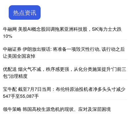
热点资讯
牛融网 美股AI概念股回调拖累亚洲科技股，SK海力士大跌
10%
中融证券 伊朗放出狠话: 将准备一项毁灭性行动, 该行动之后
让美国全国哀悼
优配送 烟火气不减，秩序感更强，从化分类施策提升“门前三
包”治理精度
宝牛配 截至7月7日当周：布伦特原油投机者净多头头寸减少
547手至55,087手
领牛策略 韩国高校生源危机的现状、应对及深层困境