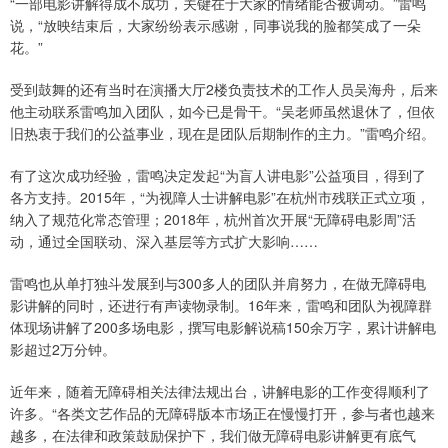
“一部电影讲解得成不成功，关键在于大家的情绪能否被调动。”雷鸣
说，“放映结束后，大家纷纷表示感谢，同事说我的脸都笑成了一朵
花。”
受到鼓舞的还有当时在演播大厅2楼负责技术的工作人员吴海舟，后来
他主动联系雷鸣加入团队，如今已是骨干。“吴老师虽然退休了，但依
旧热衷于我们的公益事业，现在是团队后期制作的主力。”雷鸣介绍。
有了这次成功经验，雷鸣决定发起“为盲人讲电影”公益项目，得到了
各方支持。2015年，“为视障人士讲解电影”在杭州市残联正式立项，
纳入了规范化常态管理；2018年，杭州首次开展“无障碍电影周”活
动，通过全国联动、深入基层等方式扩大影响……
雷鸣也从单打独斗发展到与300多人的团队并肩努力，在做无障碍电
影讲解的同时，还进行有声读物录制。16年来，雷鸣和团队为视障群
体现场讲解了200多场电影，撰写电影解说稿150余万字，累计讲解电
影超过2万分钟。
近年来，随着无障碍相关法律法规出台，讲解电影的工作变得顺利了
许多。“各类文艺作品的无障碍版本市场正在慢慢打开，参与者也越来
越多，在法律和政策鼓励保护下，我们做无障碍电影讲解更有底气