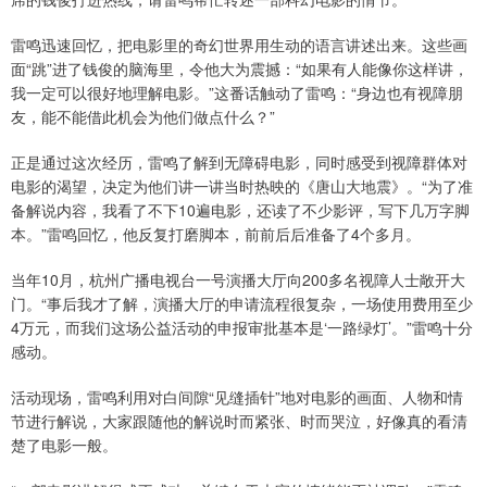
雷鸣迅速回忆，把电影里的奇幻世界用生动的语言讲述出来。这些画
面“跳”进了钱俊的脑海里，令他大为震撼：“如果有人能像你这样讲，
我一定可以很好地理解电影。”这番话触动了雷鸣：“身边也有视障朋
友，能不能借此机会为他们做点什么？”
正是通过这次经历，雷鸣了解到无障碍电影，同时感受到视障群体对
电影的渴望，决定为他们讲一讲当时热映的《唐山大地震》。“为了准
备解说内容，我看了不下10遍电影，还读了不少影评，写下几万字脚
本。”雷鸣回忆，他反复打磨脚本，前前后后准备了4个多月。
当年10月，杭州广播电视台一号演播大厅向200多名视障人士敞开大
门。“事后我才了解，演播大厅的申请流程很复杂，一场使用费用至少
4万元，而我们这场公益活动的申报审批基本是‘一路绿灯’。”雷鸣十分
感动。
活动现场，雷鸣利用对白间隙“见缝插针”地对电影的画面、人物和情
节进行解说，大家跟随他的解说时而紧张、时而哭泣，好像真的看清
楚了电影一般。